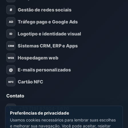
Gestão de redes sociais
Tráfego pago e Google Ads
Logotipo e identidade visual
Sistemas CRM, ERP e Apps
Hospedagem web
E-mails personalizados
Cartão NFC
Contato
+55 (19) 97404-5670
Preferências de privacidade
Usamos cookies necessários para lembrar suas escolhas
atendimento@csprojetos.com.br
e melhorar sua navegação. Você pode aceitar, rejeitar